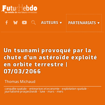
AUTEURS
PARTENARIATS
Un tsunami provoqué par la
chute d’un astéroïde exploité
en orbite terrestre |
07/03/2066
Thomas Michaud
conquête spatiale
·
entreprises et economie
·
exploitation spatiale
·
journalisme prospectiviste
·
lune
·
mars
·
mers