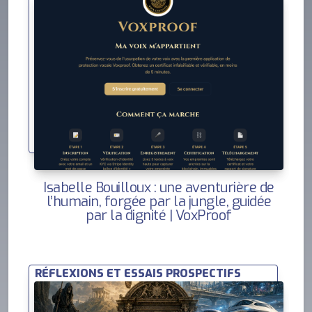
Isabelle Bouilloux : une aventurière de
l’humain, forgée par la jungle, guidée
par la dignité | VoxProof
RÉFLEXIONS ET ESSAIS PROSPECTIFS