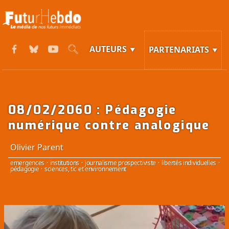
AUTEURS
PARTENARIATS
08/02/2060 : Pédagogie
numérique contre analogique
Olivier Parent
emergences
·
institutions
·
journalisme prospectiviste
·
libertés individuelles
·
pédagogie
·
sciences, tic et environnement