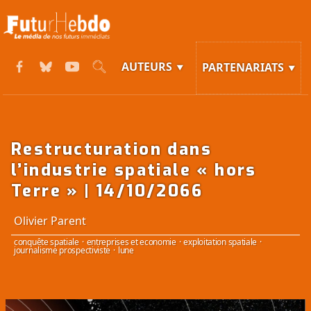
AUTEURS
PARTENARIATS
Restructuration dans
l’industrie spatiale « hors
Terre » | 14/10/2066
Olivier Parent
conquête spatiale
·
entreprises et economie
·
exploitation spatiale
·
journalisme prospectiviste
·
lune