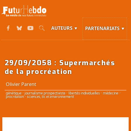
AUTEURS
PARTENARIATS
29/09/2058 : Supermarchés
de la procréation
Olivier Parent
génétique
·
journalisme prospectiviste
·
libertés individuelles
·
médecine
·
procréation
·
sciences, tic et environnement