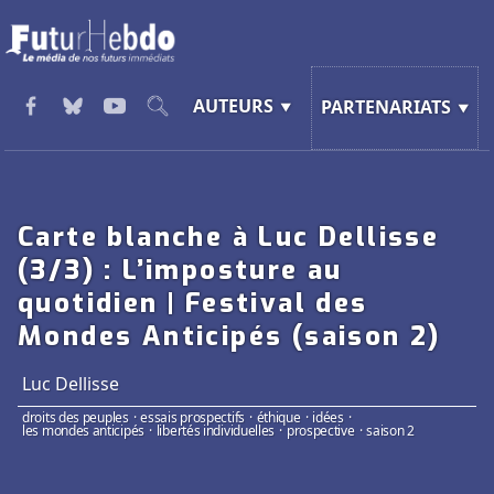
AUTEURS
PARTENARIATS
Carte blanche à Luc Dellisse
(3/3) : L’imposture au
quotidien | Festival des
Mondes Anticipés (saison 2)
Luc Dellisse
droits des peuples
·
essais prospectifs
·
éthique
·
idées
·
les mondes anticipés
·
libertés individuelles
·
prospective
·
saison 2