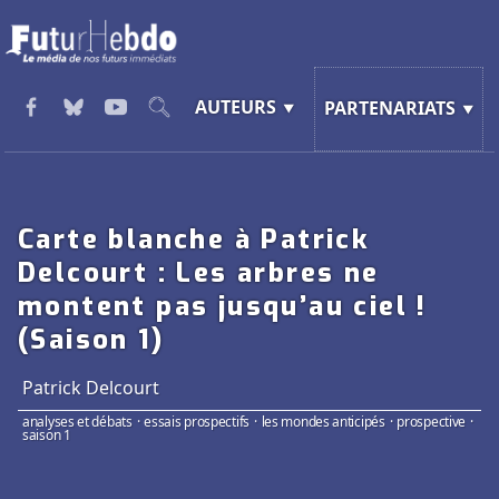
AUTEURS
PARTENARIATS
Carte blanche à Patrick
Delcourt : Les arbres ne
montent pas jusqu’au ciel !
(Saison 1)
Patrick Delcourt
analyses et débats
·
essais prospectifs
·
les mondes anticipés
·
prospective
·
saison 1