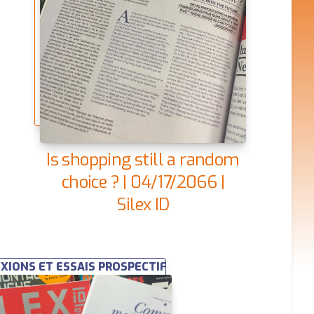
Is shopping still a random
choice ? | 04/17/2066 |
Silex ID
XIONS ET ESSAIS PROSPECTIFS