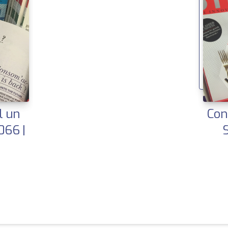
l un
Con
066 |
S