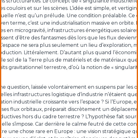
s structurantes. Le concept de « singularité industrielle 
es couloirs et sur les scènes. L’idée est simple, et vertigin
tuelle n’est qu’un prélude. Une condition préalable. Ce 
yen terme, c’est une industrialisation massive en orbite.
nes en microgravité, infrastructures énergétiques solair
essent d’être des fantasmes dès lors que les flux devien
 L’espace ne sera plus seulement un lieu d’exploration, m
oduction. Littéralement. D’autant plus quand l’économie
 le sol de la Terre plus de matériels et de matériaux qu
its gravitationnel terrestre, d’où la notion de « singularit
ne question, laissée volontairement en suspens par les o
velles infrastructures logistique d’industrie n’étaient qu
ation industrielle croissante vers l’espace ? Si l’Europe,
 ses flux orbitaux, préparait discrètement un déplaceme
ductives hors du cadre terrestre ? L’hypothèse fait sourir
s elle s’impose. Car derrière le calme feutré de cette con
tre une chose rare en Europe : une vision stratégique qu