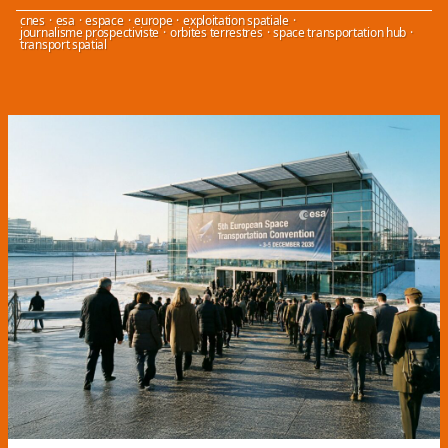
cnes
·
esa
·
espace
·
europe
·
exploitation spatiale
·
journalisme prospectiviste
·
orbites terrestres
·
space transportation hub
·
transport spatial