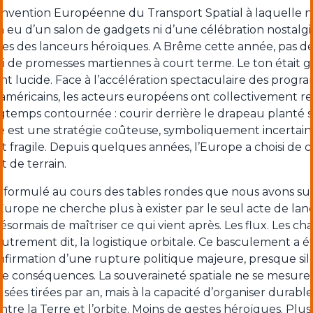
nvention Européenne du Transport Spatial à laquelle 
ien eu d’un salon de gadgets ni d’une célébration nostalg
es des lanceurs héroïques. A Brême cette année, pas 
i de promesses martiennes à court terme. Le ton était gr
nt lucide. Face à l’accélération spectaculaire des prog
o-américains, les acteurs européens ont collectivement 
gtemps contournée : courir derrière le drapeau planté s
e est une stratégie coûteuse, symboliquement incertaine
 fragile. Depuis quelques années, l’Europe a choisi de 
t de terrain.
 formulé au cours des tables rondes que nous avons suiv
Europe ne cherche plus à exister par le seul acte de lanc
sormais de maîtriser ce qui vient après. Les flux. Les cha
Autrement dit, la logistique orbitale. Ce basculement a 
firmation d’une rupture politique majeure, presque sil
de conséquences. La souveraineté spatiale ne se mesure
ées tirées par an, mais à la capacité d’organiser durab
entre la Terre et l’orbite. Moins de gestes héroïques. Plu