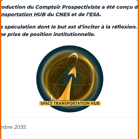
production du
Comptoir Prospectiviste
a été conçu da
ansportation HUB
du
CNES
et de l’
ESA
.
ne spéculation dont le but est d’inciter à la réflexion.
e prise de position institutionnelle.
mbre 2035.