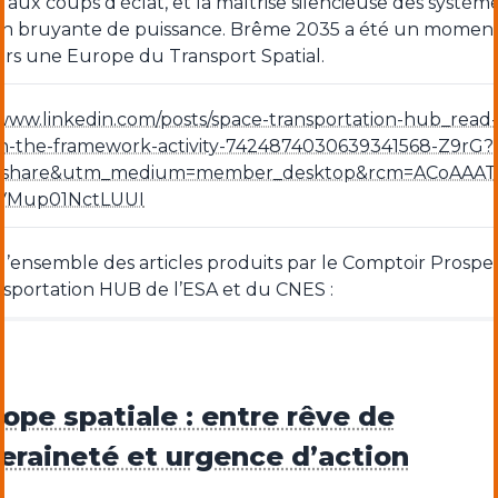
e aux coups d’éclat, et la maîtrise silencieuse des système
n bruyante de puissance. Brême 2035 a été un moment
ers une Europe du Transport Spatial.
/www.linkedin.com/posts/space-transportation-hub_read-
in-the-framework-activity-7424874030639341568-Z9rG?
=share&utm_medium=member_desktop&rcm=ACoAAAT
Mup01NctLUUI
s l’ensemble des articles produits par le Comptoir Prospe
nsportation HUB de l’ESA et du CNES :
rope spatiale : entre rêve de
eraineté et urgence d’action