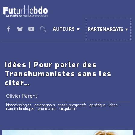
AUTEURS
PARTENARIATS
Idées | Pour parler des
Transhumanistes sans les
citer…
Olivier Parent
biotechnologies
·
emergences
·
essais prospectifs
·
génétique
·
idées
·
nanotechnologies
·
procréation
·
singularité