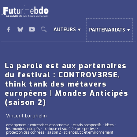
AUTEURS
PARTENARIATS
La parole est aux partenaires
du festival : CONTROV3RSE,
think tank des métavers
européens | Mondes Anticipés
(saison 2)
Vincent Lorphelin
emergences
·
entreprises et economie
·
essais prospectifs
·
idées
·
les mondes anticipés
·
politique et société
·
prospective
·
protection des données
·
saison 2
·
sciences, tic et environnement