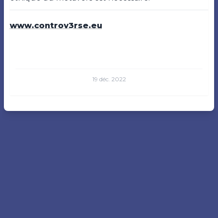
www.controv3rse.eu
19 déc. 2022