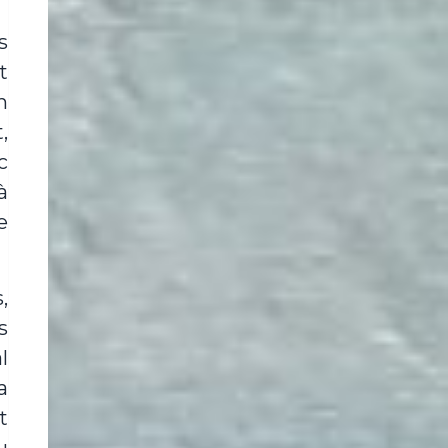
s
t
n
,
c
à
e
,
s
l
a
t