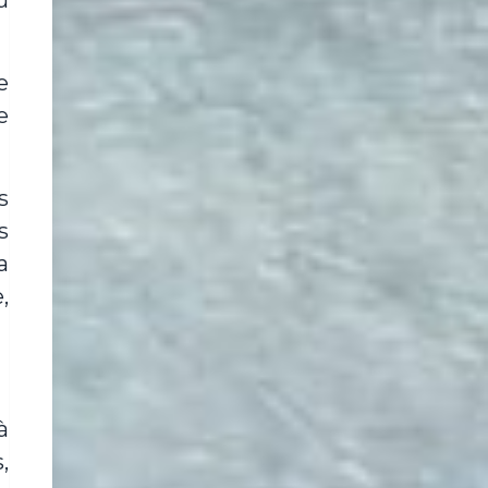
u
e
e
s
s
a
,
à
,