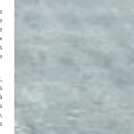
s
e
e
x
s
e
,
s
à
s
,
s