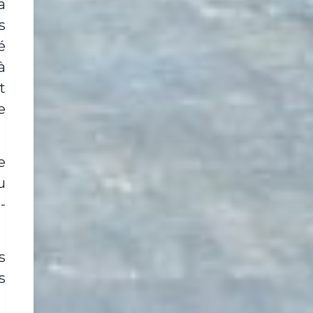
a
s
é
à
t
e
e
u
-
s
s