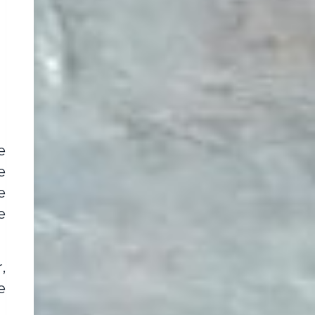
e
e
e
e
,
e