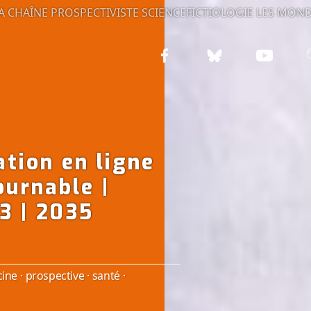
A CHAÎNE PROSPECTIVISTE
SCIENCEFICTIOLOGIE
LES MOND
ation en ligne
ournable |
3 | 2035
ine
·
prospective
·
santé
·