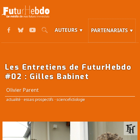
AUTEURS
PARTENARIATS
Les Entretiens de FuturHebdo
#02 : Gilles Babinet
Olivier Parent
actualité
·
essais prospectifs
·
sciencefictiologie