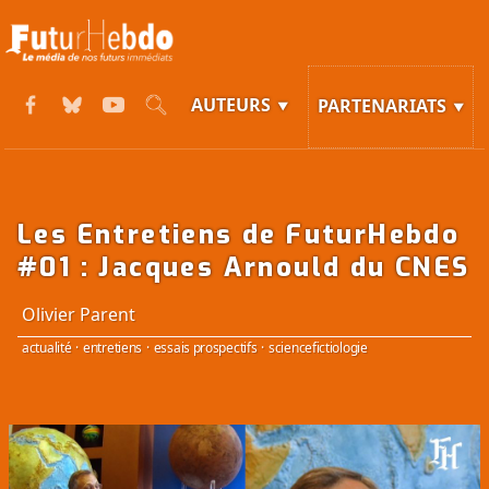
AUTEURS
PARTENARIATS
Les Entretiens de FuturHebdo
#01 : Jacques Arnould du CNES
Olivier Parent
actualité
·
entretiens
·
essais prospectifs
·
sciencefictiologie