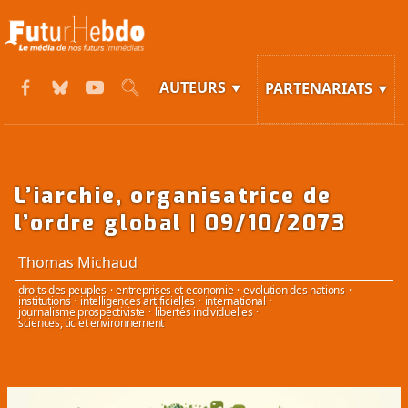
AUTEURS
PARTENARIATS
L’iarchie, organisatrice de
l’ordre global | 09/10/2073
Thomas Michaud
droits des peuples
·
entreprises et economie
·
evolution des nations
·
institutions
·
intelligences artificielles
·
international
·
journalisme prospectiviste
·
libertés individuelles
·
sciences, tic et environnement