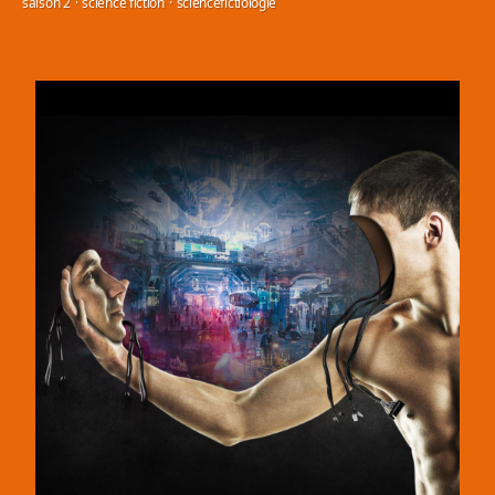
saison 2
·
science fiction
·
sciencefictiologie