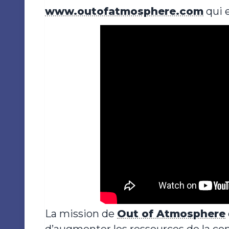
www.outofatmosphere.com
qui 
La mission de
Out of Atmosphere