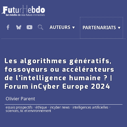
AUTEURS
PARTENARIATS
Les algorithmes génératifs,
fossoyeurs ou accélérateurs
de l’intelligence humaine ? |
Forum inCyber Europe 2024
Olivier Parent
essais prospectifs
·
éthique
·
incyber news
·
intelligences artificielles
·
sciences, tic et environnement