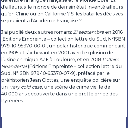
défendre la langue française et le Monde Libre. Et
d’ailleurs, si le monde de demain était inventé ailleurs
qu’en Chine ou en Californie ? Si les batailles décisives
se jouaient à l’Académie Française ?
J’ai publié deux autres romans:
21 septembre
en 2016
(Editions Empreinte – collection lettre du Sud, N°ISBN
979-10-95370-00-0)
,
un polar historique commençant
en 1905 et s’achevant en 2001 avec l’explosion de
l’usine chimique AZF à Toulouse, et en 2018
L’affaire
Neandertal
(Editions Empreinte – collection lettre du
Sud, N°ISBN 979-10-95370-07-9)
,
préfacé par le
préhistorien Jean Clottes, une enquête policière sur
un
very cold case
, une scène de crime vieille de
40 000 ans découverte dans une grotte ornée des
Pyrénées
.