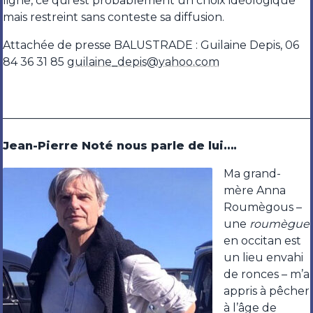
ligne, ce qui est probablement un choix idéologique
mais restreint sans conteste sa diffusion.
Attachée de presse BALUSTRADE : Guilaine Depis, 06
84 36 31 85
guilaine_depis@yahoo.com
———————————————————————————–
Jean-Pierre Noté nous parle de lui….
Ma grand-
mère Anna
Roumègous –
une
roumègue
en occitan est
un lieu envahi
de ronces – m’a
appris à pêcher
à l’âge de