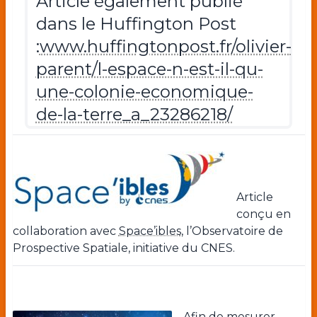
Article également publié
dans le Huffington Post
:
www.huffingtonpost.fr/olivier-
parent/l-espace-n-est-il-qu-
une-colonie-economique-
de-la-terre_a_23286218/
Article
conçu en
collaboration avec
Space’ibles
, l’Observatoire de
Prospective Spatiale, initiative du CNES.
Afin de mesurer,