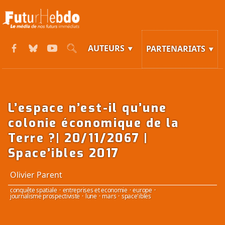
AUTEURS
PARTENARIATS
L’espace n’est-il qu’une
colonie économique de la
Terre ?| 20/11/2067 |
Space’ibles 2017
Olivier Parent
conquête spatiale
·
entreprises et economie
·
europe
·
journalisme prospectiviste
·
lune
·
mars
·
space'ibles