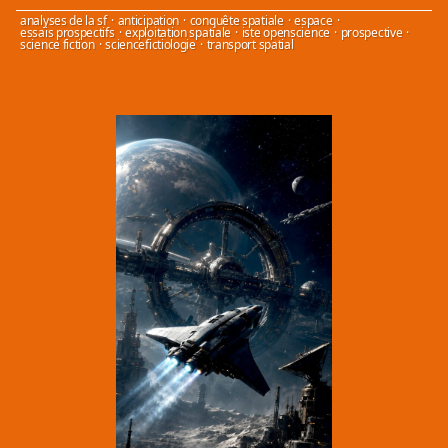
analyses de la sf
·
anticipation
·
conquête spatiale
·
espace
·
essais prospectifs
·
exploitation spatiale
·
iste openscience
·
prospective
·
science fiction
·
sciencefictiologie
·
transport spatial