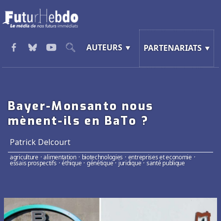
AUTEURS
PARTENARIATS
Bayer-Monsanto nous
mènent-ils en BaTo ?
Patrick Delcourt
agriculture
·
alimentation
·
biotechnologies
·
entreprises et economie
·
essais prospectifs
·
éthique
·
génétique
·
juridique
·
santé publique