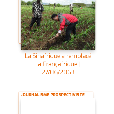
La Sinafrique a remplacé
la Françafrique |
27/06/2063
JOURNALISME PROSPECTIVISTE