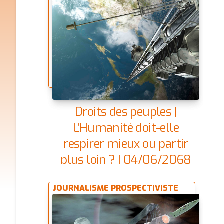
Droits des peuples |
L’Humanité doit-elle
respirer mieux ou partir
plus loin ? | 04/06/2068
JOURNALISME PROSPECTIVISTE