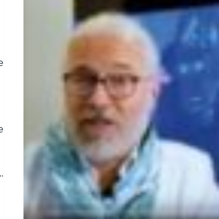
e
e
…