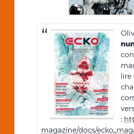
Oli
num
con
mag
lir
cha
com
ver
:
ht
magazine/docs/ecko_mag