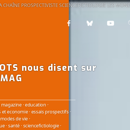
A CHAÎNE PROSPECTIVISTE
SCIENCEFICTIOLOGIE
LES MOND
OTS nous disent sur
O MAG
 magazine
·
education
·
s et economie
·
essais prospectifs
·
modes de vie
·
que
·
santé
·
sciencefictiologie
·