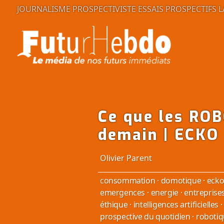
JOURNALISME PROSPECTIVISTE
ESSAIS PROSPECTIFS
L
Ce que les ROB
demain | ECK
Olivier Parent
consommation
·
domotique
·
ecko
emergences
·
energie
·
entreprise
éthique
·
intelligences artificielles
·
prospective du quotidien
·
roboti