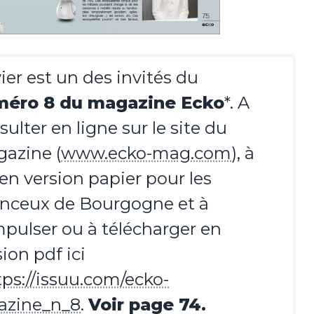
vier est un des invités du
éro 8 du magazine Ecko
*. A
sulter en ligne sur le site du
azine (
www.ecko-mag.com
), à
e en version papier pour les
nceux de Bourgogne et à
pulser ou à télécharger en
sion pdf ici
tps://issuu.com/ecko-
azine_n_8
.
Voir page 74.