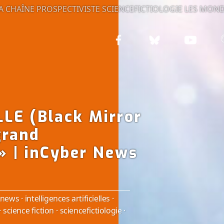
A CHAÎNE PROSPECTIVISTE
SCIENCEFICTIOLOGIE
LES MOND
LE (Black Mirror
grand
» | inCyber News
 news
·
intelligences artificielles
·
·
science fiction
·
sciencefictiologie
·