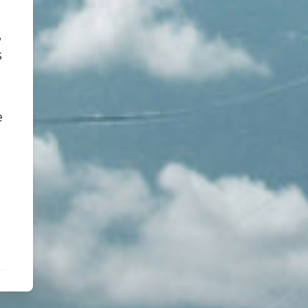
,
s
e