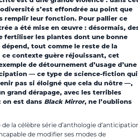
écrite est d’une grande violence : dans ce
iodiversité s’est effondrée au point que
s remplir leur fonction. Pour pallier ce
trée a été mise en œuvre : désormais, de
 fertiliser les plantes dont une bonne
 dépend, tout comme le reste de la
s ce contexte guère réjouissant, cet
n exemple de détournement d’usage d’une
cipation — ce type de science-fiction qui
enir pas si éloigné que cela du nôtre —,
n grand dérapage, avec les terribles
: on est dans
Black Mirror
, ne l’oublions
de la célèbre série d’anthologie d’anticipatio
é incapable de modifier ses modes de