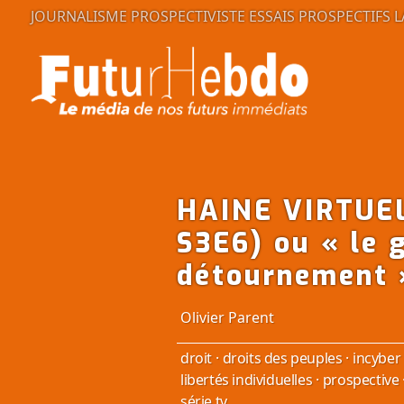
JOURNALISME PROSPECTIVISTE
ESSAIS PROSPECTIFS
L
HAINE VIRTUEL
S3E6) ou « le 
détournement 
Olivier Parent
droit
·
droits des peuples
·
incyber
libertés individuelles
·
prospective
série tv