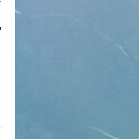
t
s
n