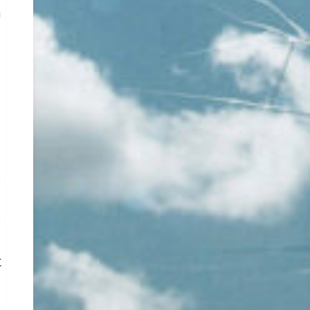
n
,
r
t