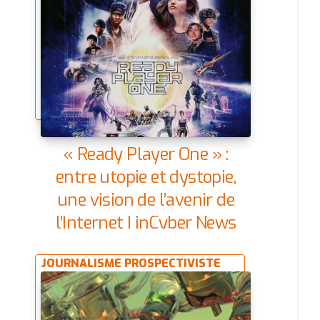
« Ready Player One » :
entre utopie et dystopie,
une vision de l’avenir de
l’Internet | inCyber News
JOURNALISME PROSPECTIVISTE