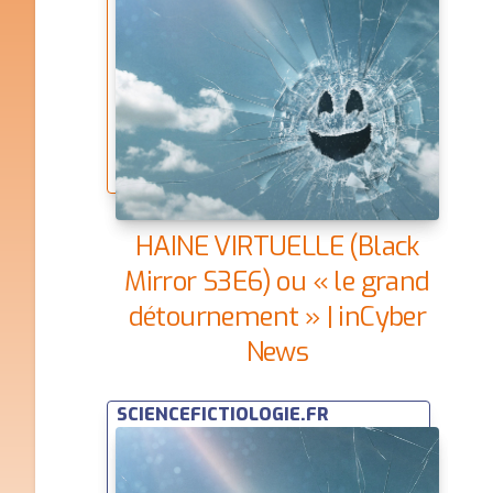
HAINE VIRTUELLE (Black
Mirror S3E6) ou « le grand
détournement » | inCyber
News
SCIENCEFICTIOLOGIE.FR