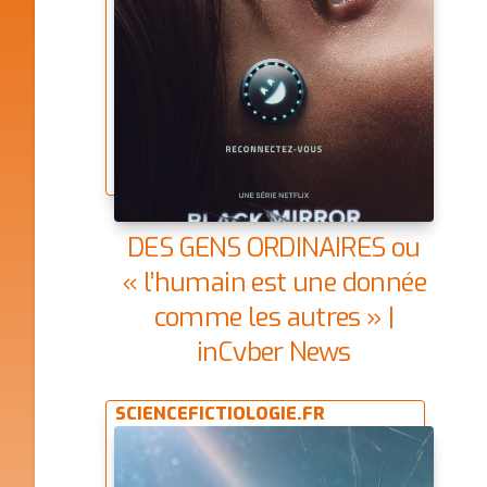
DES GENS ORDINAIRES ou
« l’humain est une donnée
comme les autres » |
inCyber News
SCIENCEFICTIOLOGIE.FR