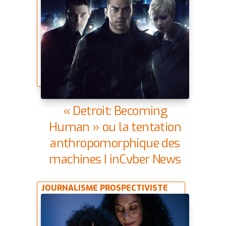
« Detroit: Becoming
Human » ou la tentation
anthropomorphique des
machines | inCyber News
JOURNALISME PROSPECTIVISTE