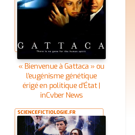
« Bienvenue à Gattaca » ou
l’eugénisme génétique
érigé en politique d’État |
inCyber News
SCIENCEFICTIOLOGIE.FR