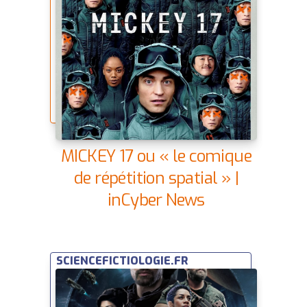
MICKEY 17 ou « le comique
de répétition spatial » |
inCyber News
SCIENCEFICTIOLOGIE.FR