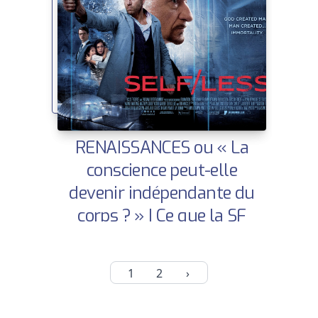
RENAISSANCES ou « La
conscience peut-elle
devenir indépendante du
corps ? » | Ce que la SF
nous dit sur demain
1
2
›