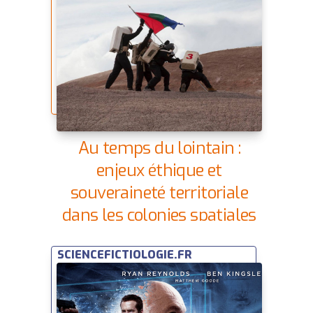
Au temps du lointain :
enjeux éthique et
souveraineté territoriale
dans les colonies spatiales
humaines | Space’ibles
SCIENCEFICTIOLOGIE.FR
2021