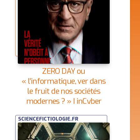
ZERO DAY ou
« l’informatique, ver dans
le fruit de nos sociétés
modernes ? » | inCyber
News
SCIENCEFICTIOLOGIE.FR