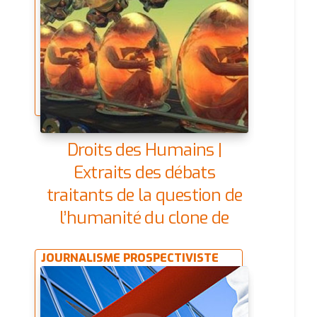
Droits des Humains |
Extraits des débats
traitants de la question de
l’humanité du clone de
l’homme | 14/10/2069
JOURNALISME PROSPECTIVISTE