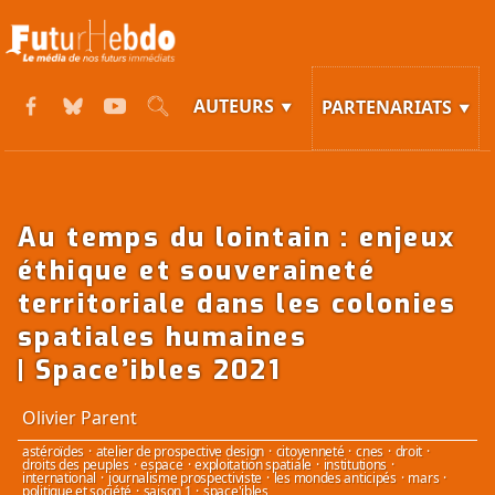
AUTEURS
PARTENARIATS
Au temps du lointain : enjeux
éthique et souveraineté
territoriale dans les colonies
spatiales humaines
| Space’ibles 2021
Olivier Parent
astéroïdes
·
atelier de prospective design
·
citoyenneté
·
cnes
·
droit
·
droits des peuples
·
espace
·
exploitation spatiale
·
institutions
·
international
·
journalisme prospectiviste
·
les mondes anticipés
·
mars
·
politique et société
·
saison 1
·
space'ibles