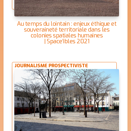
Au temps du lointain : enjeux éthique et
souveraineté territoriale dans les
colonies spatiales humaines
| Space’ibles 2021
JOURNALISME PROSPECTIVISTE