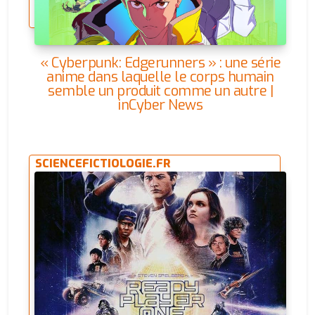
« Cyberpunk: Edgerunners » : une série
anime dans laquelle le corps humain
semble un produit comme un autre |
inCyber News
SCIENCEFICTIOLOGIE.FR