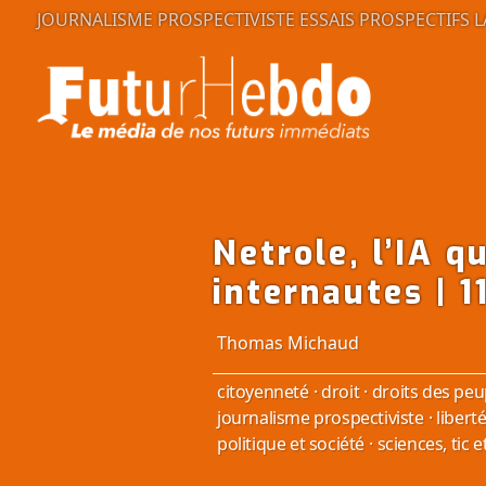
JOURNALISME PROSPECTIVISTE
ESSAIS PROSPECTIFS
L
Netrole, l’IA qu
internautes | 
Thomas Michaud
citoyenneté
·
droit
·
droits des peu
journalisme prospectiviste
·
libert
politique et société
·
sciences, tic