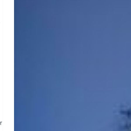
s
à
r