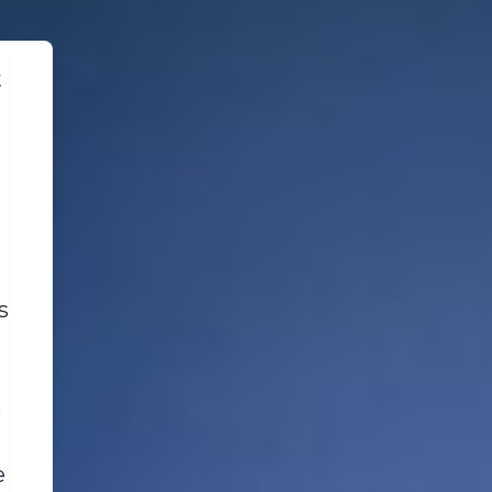
t
s
e
e