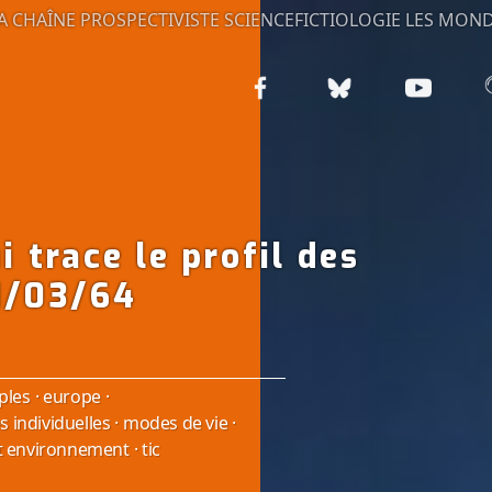
A CHAÎNE PROSPECTIVISTE
SCIENCEFICTIOLOGIE
LES MOND
i trace le profil des
11/03/64
ples
·
europe
·
és individuelles
·
modes de vie
·
 et environnement
·
tic