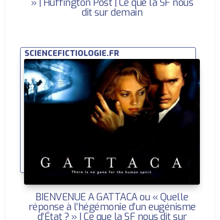
» | Huffington Post | Ce que la SF nous
dit sur demain
SCIENCEFICTIOLOGIE.FR
BIENVENUE A GATTACA ou « Quelle
réponse à l’hégémonie d’un eugénisme
d’État ? » | Ce que la SF nous dit sur