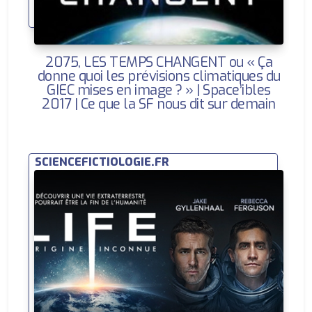
2075, LES TEMPS CHANGENT ou « Ça
donne quoi les prévisions climatiques du
GIEC mises en image ? » | Space’ibles
2017 | Ce que la SF nous dit sur demain
SCIENCEFICTIOLOGIE.FR