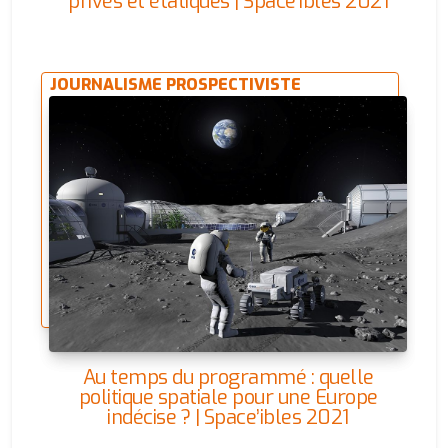
privés et étatiques | Space’ibles 2021
JOURNALISME PROSPECTIVISTE
Au temps du programmé : quelle
politique spatiale pour une Europe
indécise ? | Space’ibles 2021