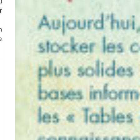
u
r
n
e
é