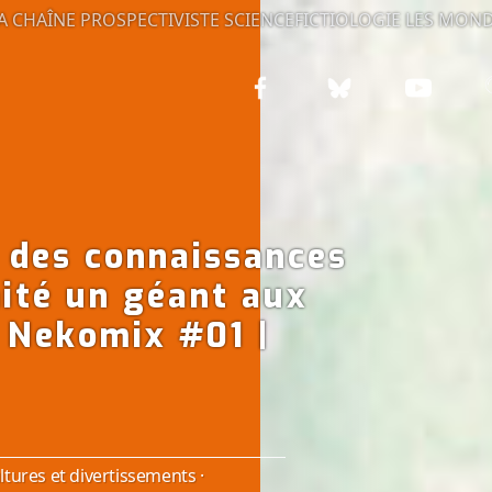
A CHAÎNE PROSPECTIVISTE
SCIENCEFICTIOLOGIE
LES MOND
 des connaissances
nité un géant aux
| Nekomix #01 |
ltures et divertissements
·