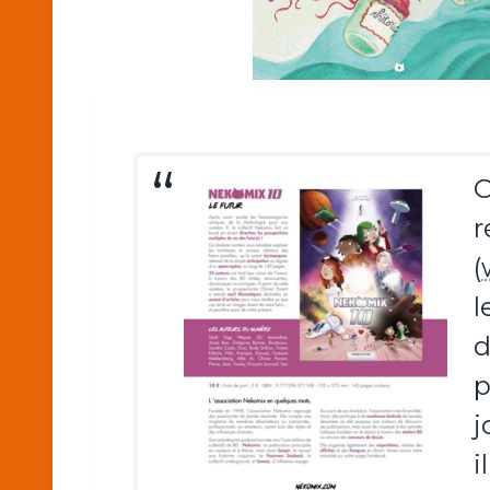
O
r
(
l
d
p
j
i