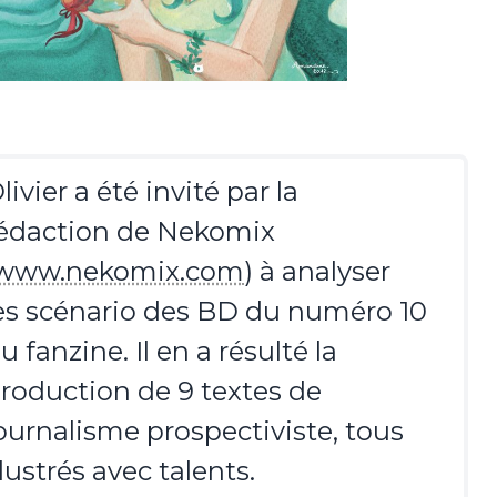
livier a été invité par la
édaction de Nekomix
www.nekomix.com
) à analyser
es scénario des BD du numéro 10
u fanzine. Il en a résulté la
roduction de 9 textes de
ournalisme prospectiviste, tous
llustrés avec talents.