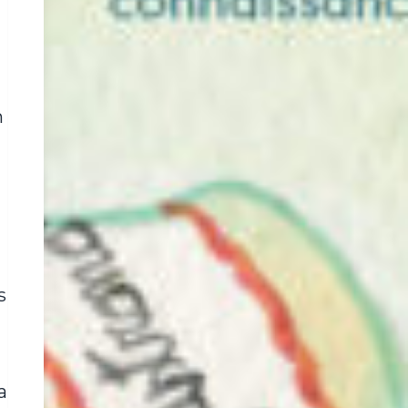
n
s
a