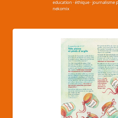
education
·
éthique
·
journalisme p
nekomix