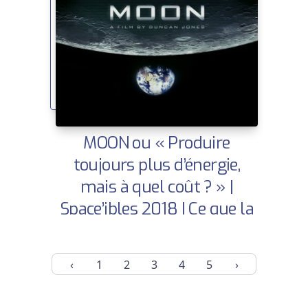
MOON ou « Produire
toujours plus d’énergie,
mais à quel coût ? » |
Space’ibles 2018 | Ce que la
SF nous dit sur demain
‹
1
2
3
4
5
›