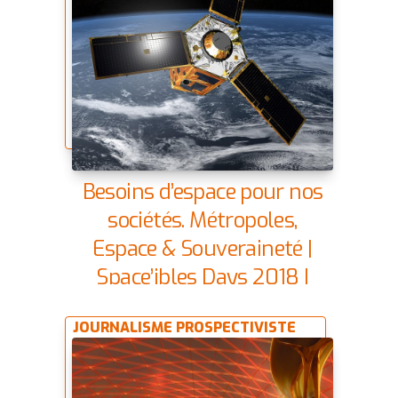
Besoins d’espace pour nos
sociétés. Métropoles,
Espace & Souveraineté |
Space’ibles Days 2018 |
05/12/2068
JOURNALISME PROSPECTIVISTE