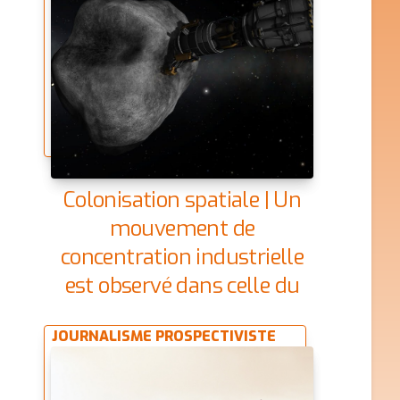
Colonisation spatiale | Un
mouvement de
concentration industrielle
est observé dans celle du
Space Mining | 11/02/2069
JOURNALISME PROSPECTIVISTE