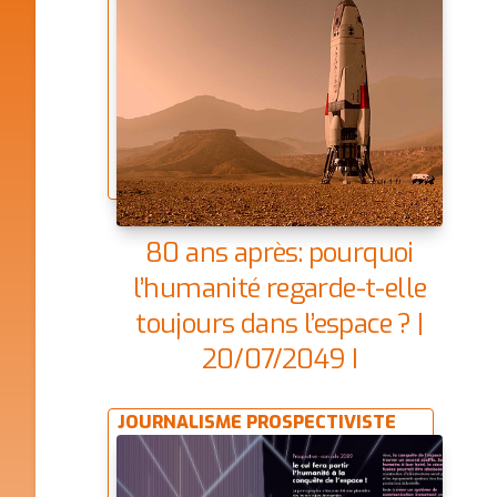
80 ans après: pourquoi
l’humanité regarde-t-elle
toujours dans l’espace ? |
20/07/2049 |
L’Observatoire Océanien de
JOURNALISME PROSPECTIVISTE
Prospective