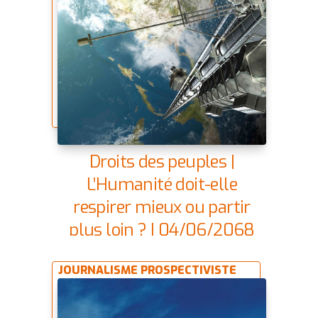
Droits des peuples |
L’Humanité doit-elle
respirer mieux ou partir
plus loin ? | 04/06/2068
JOURNALISME PROSPECTIVISTE