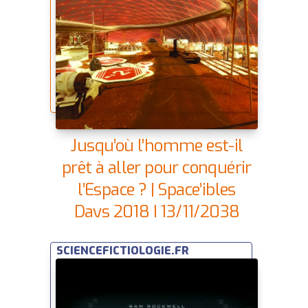
Jusqu’où l’homme est-il
prêt à aller pour conquérir
l’Espace ? | Space’ibles
Days 2018 | 13/11/2038
SCIENCEFICTIOLOGIE.FR