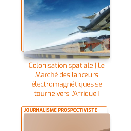
Colonisation spatiale | Le
Marché des lanceurs
électromagnétiques se
tourne vers l’Afrique |
13/03/2069
JOURNALISME PROSPECTIVISTE