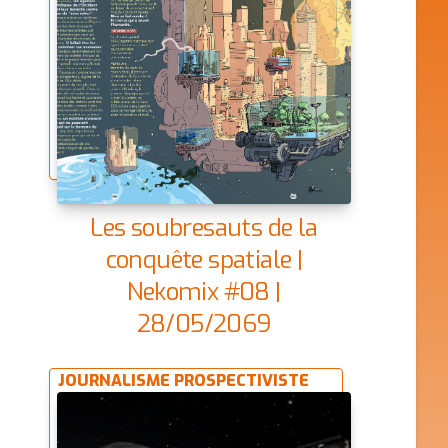
Les soubresauts de la
conquête spatiale |
Nekomix #08 |
28/05/2069
JOURNALISME PROSPECTIVISTE