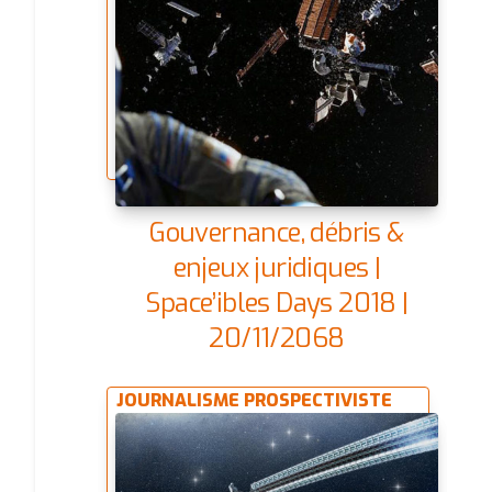
Gouvernance, débris &
enjeux juridiques |
Space’ibles Days 2018 |
20/11/2068
JOURNALISME PROSPECTIVISTE