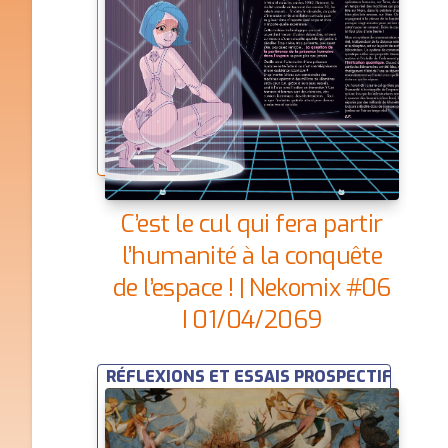
C’est le cul qui fera partir
l’humanité à la conquête
de l’espace ! | Nekomix #06
| 01/04/2069
RÉFLEXIONS ET ESSAIS PROSPECTIFS