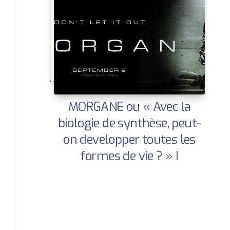
MORGANE ou « Avec la
biologie de synthèse, peut-
on developper toutes les
formes de vie ? » |
Huffington Post | Ce que la
SF nous dit sur demain