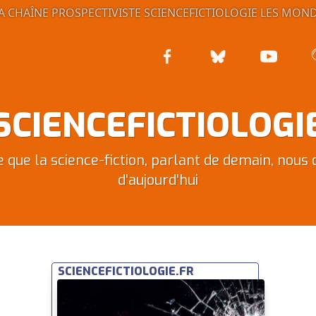
A CHAÎNE PROSPECTIVISTE
SCIENCEFICTIOLOGIE
LES MOND
SCIENCEFICTIOLOGI
e que la science-fiction, parlant de demain, nous d
d'aujourd'hui
SCIENCEFICTIOLOGIE.FR