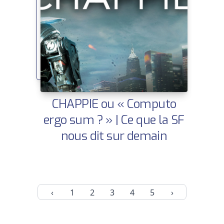
CHAPPIE ou « Computo
ergo sum ? » | Ce que la SF
nous dit sur demain
‹
1
2
3
4
5
›