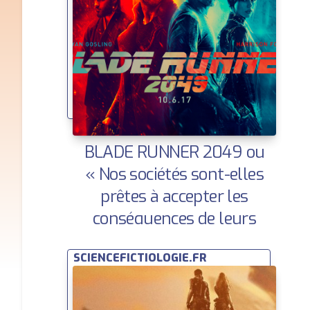
BLADE RUNNER 2049 ou
« Nos sociétés sont-elles
prêtes à accepter les
conséquences de leurs
choix ? » | Huffington Post
SCIENCEFICTIOLOGIE.FR
| Ce que la SF nous dit sur
demain