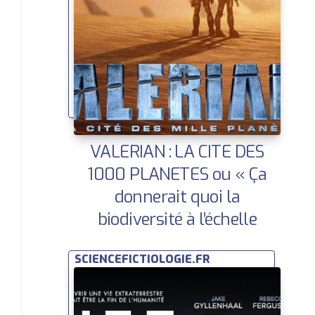
VALERIAN : LA CITE DES
1000 PLANETES ou « Ça
donnerait quoi la
biodiversité à l’échelle
galactique ? » | Huffington
SCIENCEFICTIOLOGIE.FR
Post | Ce que la SF nous dit
sur demain