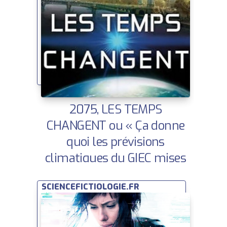
2075, LES TEMPS
CHANGENT ou « Ça donne
quoi les prévisions
climatiques du GIEC mises
en image ? » | Space’ibles
SCIENCEFICTIOLOGIE.FR
2017 | Ce que la SF nous dit
sur demain