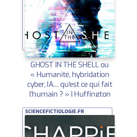
GHOST IN THE SHELL ou
« Humanité, hybridation
cyber, IA… qu’est ce qui fait
l’humain ? » | Huffington
Post | Ce que la SF nous dit
SCIENCEFICTIOLOGIE.FR
sur demain