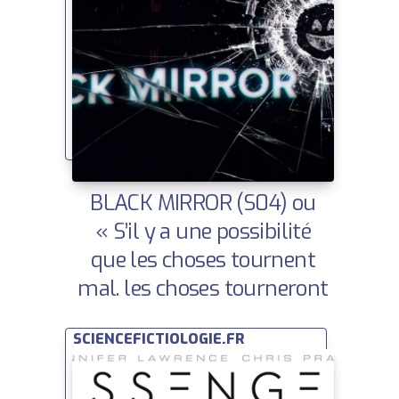
BLACK MIRROR (S04) ou
« S’il y a une possibilité
que les choses tournent
mal, les choses tourneront
mal » | Huffington Post |
SCIENCEFICTIOLOGIE.FR
Ce que la SF nous dit sur
demain