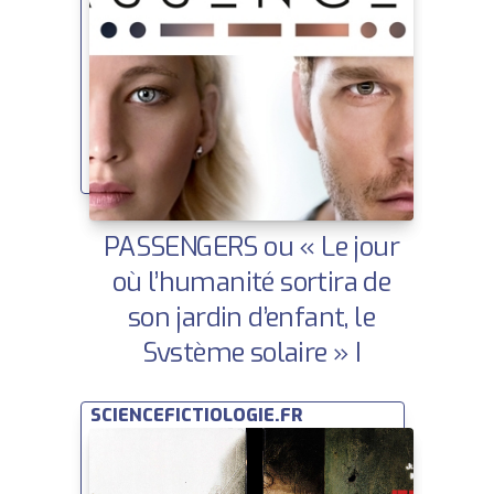
PASSENGERS ou « Le jour
où l’humanité sortira de
son jardin d’enfant, le
Système solaire » |
Space’ibles 2017 | Ce que la
SCIENCEFICTIOLOGIE.FR
SF nous dit sur demain