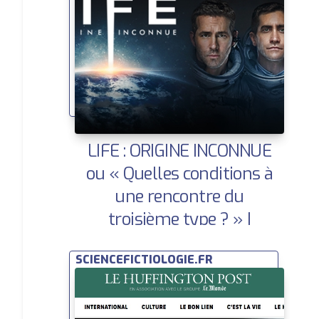
LIFE : ORIGINE INCONNUE
ou « Quelles conditions à
une rencontre du
troisième type ? » |
Huffington Post | Ce que la
SCIENCEFICTIOLOGIE.FR
SF nous dit sur demain