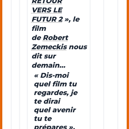
RETOUR
VERS LE
FUTUR 2
», le
film
de
Robert
Zemeckis
nous
dit sur
demain…
« Dis-moi
quel film tu
regardes, je
te dirai
quel avenir
tu te
prépares »,