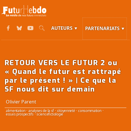
AUTEURS
PARTENARIATS
RETOUR VERS LE FUTUR 2 ou
« Quand le futur est rattrapé
par le présent ! » | Ce que la
SF nous dit sur demain
Olivier Parent
alimentation
·
analyses de la sf
·
citoyenneté
·
consommation
·
essais prospectifs
·
sciencefictiologie