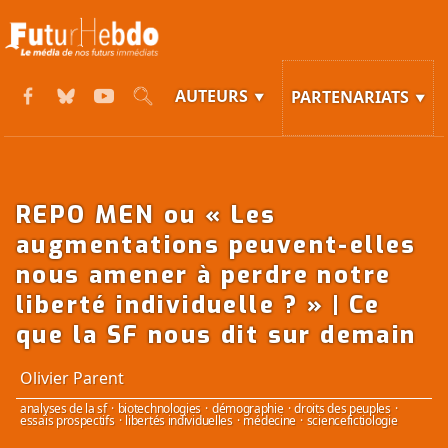
AUTEURS
PARTENARIATS
REPO MEN ou « Les
augmentations peuvent-elles
nous amener à perdre notre
liberté individuelle ? » | Ce
que la SF nous dit sur demain
Olivier Parent
analyses de la sf
·
biotechnologies
·
démographie
·
droits des peuples
·
essais prospectifs
·
libertés individuelles
·
médecine
·
sciencefictiologie