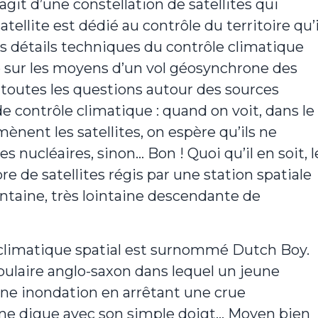
s’agit d’une constellation de satellites qui
tellite est dédié au contrôle du territoire qu’i
es détails techniques du contrôle climatique
ue sur les moyens d’un vol géosynchrone des
toutes les questions autour des sources
e contrôle climatique : quand on voit, dans le
ent les satellites, on espère qu’ils ne
s nucléaires, sinon… Bon ! Quoi qu’il en soit, l
 de satellites régis par une station spatiale
intaine, très lointaine descendante de
e climatique spatial est surnommé Dutch Boy.
pulaire anglo-saxon dans lequel un jeune
une inondation en arrêtant une crue
une digue avec son simple doigt… Moyen bien