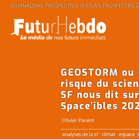
JOURNALISME PROSPECTIVISTE
ESSAIS PROSPECTIFS
L
GEOSTORM ou «
risque du scien
SF nous dit su
Space’ibles 20
Olivier Parent
analyses de la sf
·
climat
·
espace
·