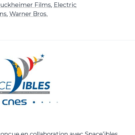
ruckheimer Films
,
Electric
ns
,
Warner Bros.
conçue en collaboration avec
Space’ibles
,