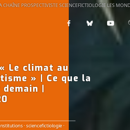
A CHAÎNE PROSPECTIVISTE
SCIENCEFICTIOLOGIE
LES MOND
 Le climat au
tisme » | Ce que la
r demain |
20
institutions
·
sciencefictiologie
·