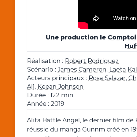
Une production le
Comptoir
Huf
Réalisation :
Robert Rodriguez
Scénario :
James Cameron,
Laeta Kal
Acteurs principaux :
Rosa Salazar,
Ch
Ali,
Keean Johnson
Durée : 122 min.
Année : 2019
Alita Battle Angel, le dernier film d
réussie du manga Gunnm créé en 1990 