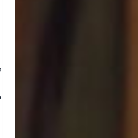
,
a
a