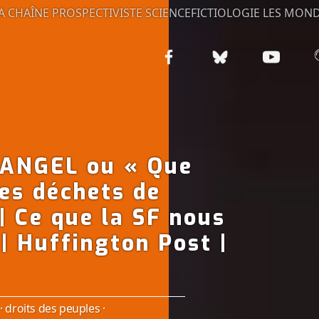
A CHAÎNE PROSPECTIVISTE
SCIENCEFICTIOLOGIE
LES MOND
ANGEL ou « Que
des déchets de
| Ce que la SF nous
 | Huffington Post |
·
droits des peuples
·