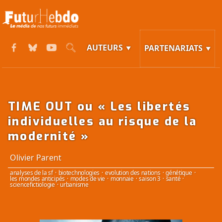
AUTEURS
PARTENARIATS
TIME OUT ou « Les libertés
individuelles au risque de la
modernité »
Olivier Parent
analyses de la sf
·
biotechnologies
·
evolution des nations
·
génétique
·
les mondes anticipés
·
modes de vie
·
monnaie
·
saison 3
·
santé
·
sciencefictiologie
·
urbanisme