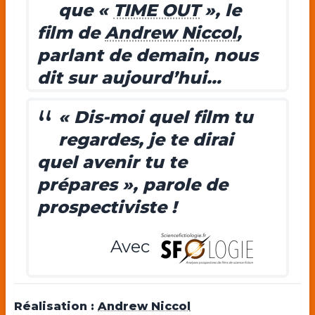
que «
TIME OUT
», le
film de
Andrew Niccol
,
parlant de demain, nous
dit sur aujourd’hui…
« Dis-moi quel film tu
regardes, je te dirai
quel avenir tu te
prépares », parole de
prospectiviste !
Avec
Réalisation :
Andrew Niccol